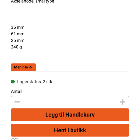
Akselanode, smal type
35 mm
61 mm
25 mm
240 g
Mer info
Lagerstatus: 2 stk
Antall
Legg til Handlekurv
Hent i butikk