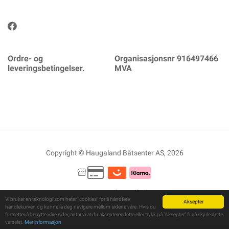
Ordre- og
Organisasjonsnr 916497466
leveringsbetingelser.
MVA
Copyright © Haugaland Båtsenter AS, 2026
Powered By
Telaris
Vi bruker en teknologi som heter "cookies" for å håndtere
Aksepter
handlekurven og kunne la deg navigere mellom sidene våre. Hvis du
fortsetter å benytte våre sider, antar vi at du aksepterer dette eller trykk på "Aksepter" for å skjule dette
varselet.
Mer informasjon