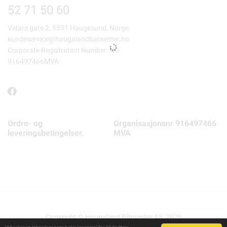
52 71 50 60
Vidars gate 2, 5531 Haugesund, Norge
kundeservice@haugalandbatsenter.no
Corporate Registration Number: NO
916497466MVA
Ordre- og
Organisasjonsnr 916497466
leveringsbetingelser.
MVA
Copyright © Haugaland Båtsenter AS, 2026