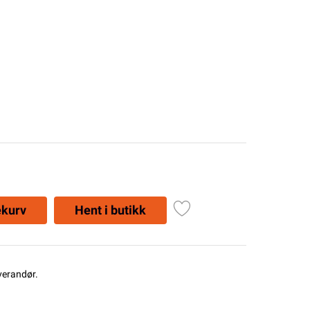
ekurv
Hent i butikk
everandør.