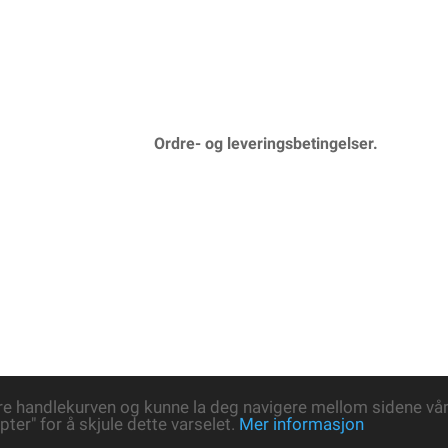
Ordre- og leveringsbetingelser.
re handlekurven og kunne la deg navigere mellom sidene våre
pter" for å skjule dette varselet.
Mer informasjon