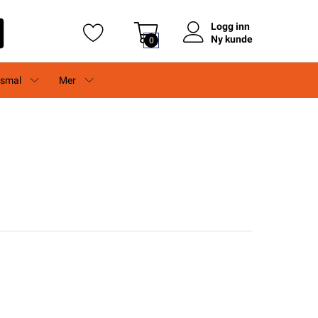
Logg inn
Ny kunde
0
rsmal
Mer