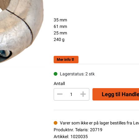
35 mm
61 mm
25 mm
240 g
Mer info
Lagerstatus: 2 stk
Antall
Legg til Handl
Varer som ikke er på lager bestilles fra L
Produktnr. Telaris:
20719
Artikkel:
1020035