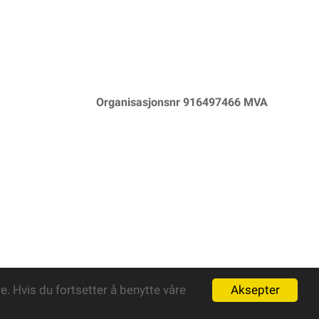
Organisasjonsnr 916497466 MVA
Aksepter
. Hvis du fortsetter å benytte våre