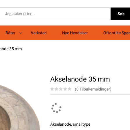
Søk
Båter
Verksted
Nye Hendelser
Ofte stilte Spø
anode 35 mm
Akselanode 35 mm
(0 Tilbakemeldinger)
Akselanode, smal type