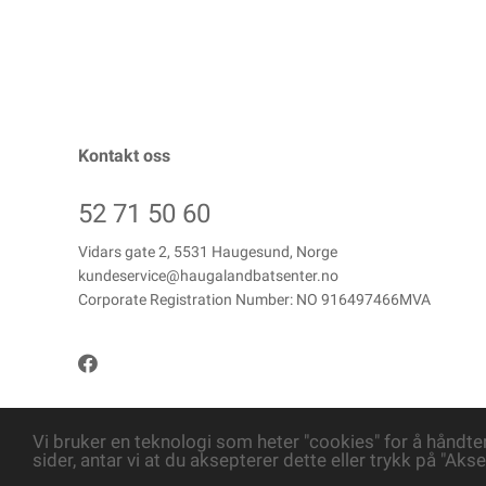
Kontakt oss
52 71 50 60
Vidars gate 2, 5531 Haugesund, Norge
kundeservice@haugalandbatsenter.no
Corporate Registration Number: NO 916497466MVA
Vi bruker en teknologi som heter "cookies" for å håndte
sider, antar vi at du aksepterer dette eller trykk på "Akse