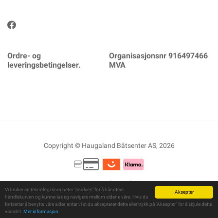
Ordre- og
Organisasjonsnr 916497466
leveringsbetingelser.
MVA
Copyright © Haugaland Båtsenter AS, 2026
Powered By
Telaris
Vi bruker en teknologi som heter "cookies" for å håndtere
Aksepter
handlekurven og kunne la deg navigere mellom sidene våre. Hvis du
fortsetter å benytte våre sider, antar vi at du aksepterer dette eller trykk på "Aksepter" for å skjule dette
varselet.
Mer informasjon