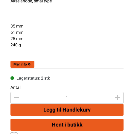
Akselanode, smal type
35 mm
61 mm
25 mm
240 g
Mer info
Lagerstatus: 2 stk
Antall
Legg til Handlekurv
Hent i butikk