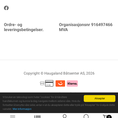
Ordre- og
Organisasjonsnr 916497466
leveringsbetingelser.
MVA
Copyright © Haugaland Båtsenter AS, 2026
Powered By
Telaris
Vi bruker en teknologi som heter "cookies" for å håndtere
Aksepter
handlekurven og kunne la deg navigere mellom sidene våre. Hvis du
fortsetter å benytte våre sider, antar vi at du aksepterer dette eller trykk på "Aksepter" for å skjule dette
varselet.
Mer informasjon
0