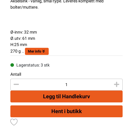
Akselsink - vanlig, smal type. Leveres komplett med
bolter/muttere.
Ø-innv: 32 mm
Ø.utv: 61 mm
H:25 mm
270 g ..
Mer info
Lagerstatus: 3 stk
Antall
Legg til Handlekurv
Hent i butikk