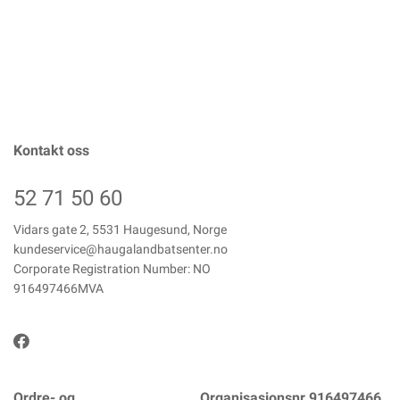
Kontakt oss
52 71 50 60
Vidars gate 2, 5531 Haugesund, Norge
kundeservice@haugalandbatsenter.no
Corporate Registration Number: NO
916497466MVA
Ordre- og
Organisasjonsnr 916497466