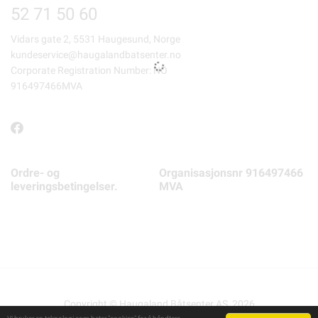
52 71 50 60
Vidars gate 2, 5531 Haugesund, Norge
kundeservice@haugalandbatsenter.no
Corporate Registration Number: NO
916497466MVA
Ordre- og
Organisasjonsnr 916497466
leveringsbetingelser.
MVA
Copyright © Haugaland Båtsenter AS, 2026