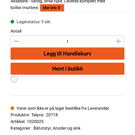
Akselsink - vanlig, smal type. Leveres komplett med
bolter/muttere.
Mer info
Lagerstatus: 5 stk
Antall
Legg til Handlekurv
Hent i butikk
Varer som ikke er på lager bestilles fra Leverandør.
Produktnr. Telaris:
20718
Artikkel:
1020025
Kategorier:
Båtutstyr
,
Anoder og sink