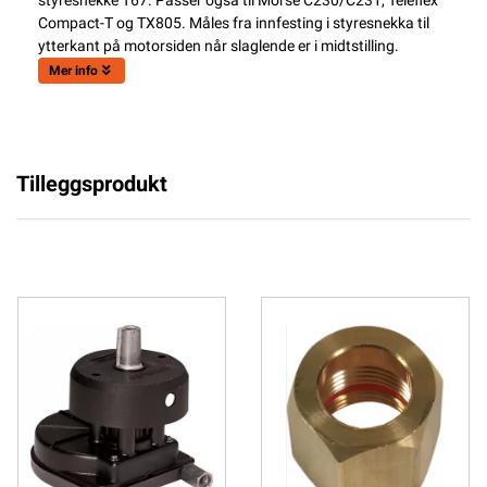
styresnekke T67. Passer også til Morse C230/C231, Teleflex
Compact-T og TX805. Måles fra innfesting i styresnekka til
ytterkant på motorsiden når slaglende er i midtstilling.
Mer info
Tilleggsprodukt