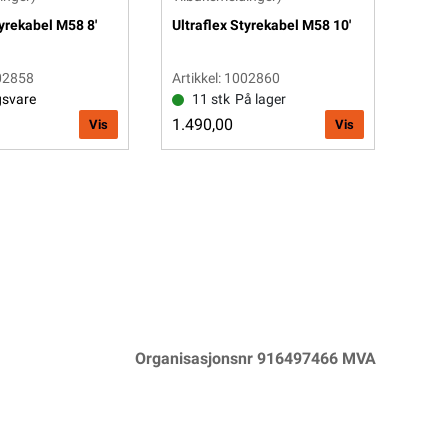
tyrekabel M58 8'
Ultraflex Styrekabel M58 10'
Ultr
002858
Artikkel: 1002860
Arti
gsvare
11 stk
På lager
2
1.490,00
1.4
Vis
Vis
Organisasjonsnr 916497466 MVA