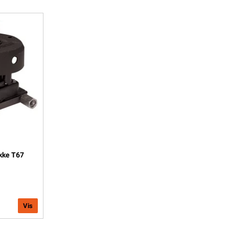
ekke T67
Vis