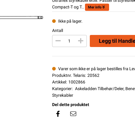
Ultraflex styrekabel M58. Passer til styresn
Compact-T og T..
Mer info
Ikke på lager.
Antall
Legg til Handl
Varer som ikke er på lager bestilles fra L
Produktnr. Telaris:
20562
Artikkel:
1002866
Kategorier:
Askeladden Tilbehør/Deler
,
Benet
Styrekabler
Del dette produktet