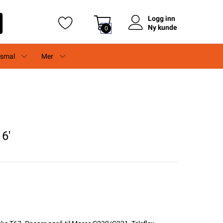
Logg inn
Ny kunde
0
rsmal
Mer
6'