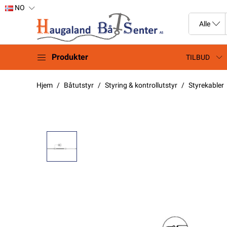
NO
Produkter
TILBUD
Hjem
Båtutstyr
Styring & kontrollutstyr
Styrekabler