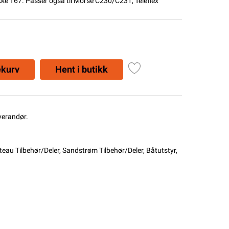
ekke T67. Passer også til Morse C230/C231, Teleflex
ekurv
Hent i butikk
everandør.
eau Tilbehør/Deler
,
Sandstrøm Tilbehør/Deler
,
Båtutstyr
,