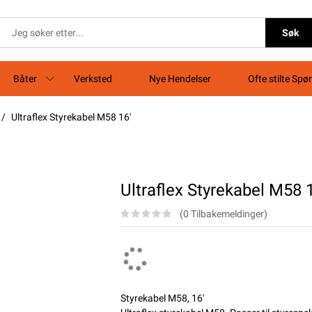
Søk
Båter
Verksted
Nye Hendelser
Ofte stilte Spø
Ultraflex Styrekabel M58 16'
Ultraflex Styrekabel M58 1
(0 Tilbakemeldinger)
Styrekabel M58, 16'