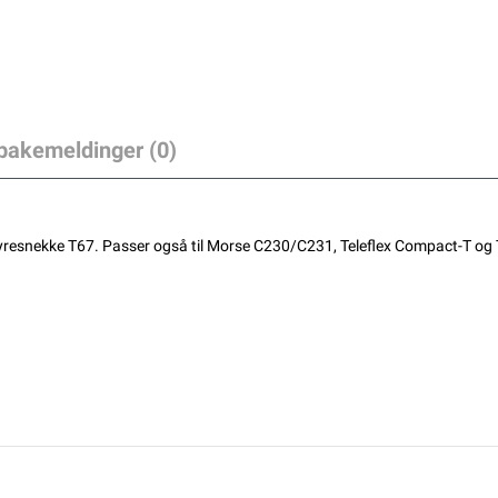
lbakemeldinger (0)
styresnekke T67. Passer også til Morse C230/C231, Teleflex Compact-T og T