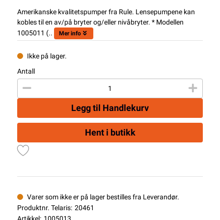
Amerikanske kvalitetspumper fra Rule. Lensepumpene kan
kobles til en av/på bryter og/eller nivåbryter. * Modellen
1005011 (..
Mer info
Ikke på lager.
Antall
Legg til Handlekurv
Hent i butikk
Varer som ikke er på lager bestilles fra Leverandør.
Produktnr. Telaris:
20461
Artikkel:
1005013