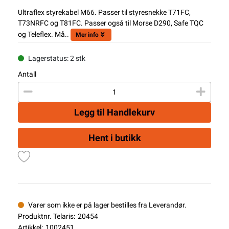
Ultraflex styrekabel M66. Passer til styresnekke T71FC,
T73NRFC og T81FC. Passer også til Morse D290, Safe TQC
og Teleflex. Må..
Mer info
Lagerstatus: 2 stk
Antall
Legg til Handlekurv
Hent i butikk
Varer som ikke er på lager bestilles fra Leverandør.
Produktnr. Telaris:
20454
Artikkel:
1002451