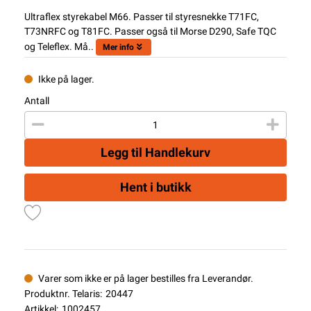
Ultraflex styrekabel M66. Passer til styresnekke T71FC,
T73NRFC og T81FC. Passer også til Morse D290, Safe TQC
og Teleflex. Må..
Mer info
Ikke på lager.
Antall
Legg til Handlekurv
Hent i butikk
Varer som ikke er på lager bestilles fra Leverandør.
Produktnr. Telaris:
20447
Artikkel:
1002457