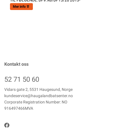
TIL FØLGENDE: DF9.9B/DF15/20 2013-
Mer info
Kontakt oss
52 71 50 60
Vidars gate 2, 5531 Haugesund, Norge
kundeservice@haugalandbatsenter.no
Corporate Registration Number: NO
916497466MVA