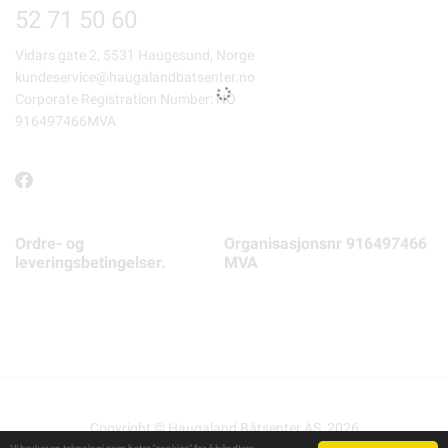
52 71 50 60
Vidars gate 2, 5531 Haugesund, Norge
kundeservice@haugalandbatsenter.no
Corporate Registration Number: NO
916497466MVA
Ordre- og
Organisasjonsnr 916497466
leveringsbetingelser.
MVA
Copyright © Haugaland Båtsenter AS, 2026