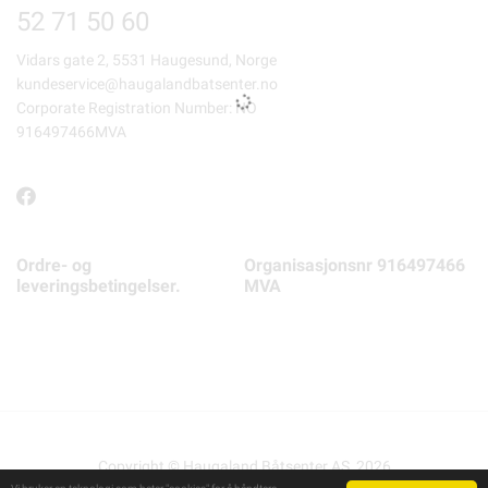
52 71 50 60
Vidars gate 2, 5531 Haugesund, Norge
kundeservice@haugalandbatsenter.no
Corporate Registration Number: NO
916497466MVA
Ordre- og
Organisasjonsnr 916497466
leveringsbetingelser.
MVA
Copyright © Haugaland Båtsenter AS, 2026