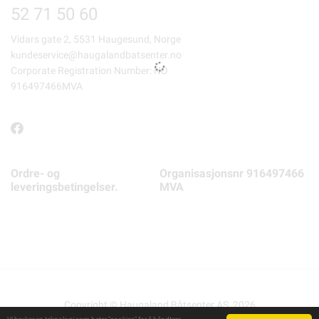
52 71 50 60
Vidars gate 2, 5531 Haugesund, Norge
kundeservice@haugalandbatsenter.no
Corporate Registration Number: NO
916497466MVA
Ordre- og
Organisasjonsnr 916497466
leveringsbetingelser.
MVA
Copyright © Haugaland Båtsenter AS, 2026