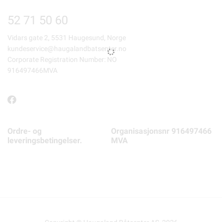
52 71 50 60
Vidars gate 2, 5531 Haugesund, Norge
kundeservice@haugalandbatsenter.no
Corporate Registration Number: NO
916497466MVA
Ordre- og
Organisasjonsnr 916497466
leveringsbetingelser.
MVA