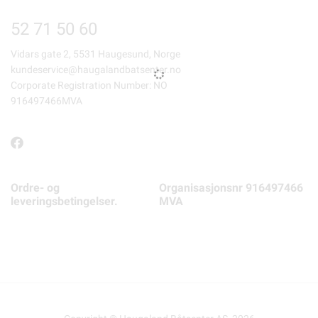
52 71 50 60
Vidars gate 2, 5531 Haugesund, Norge
kundeservice@haugalandbatsenter.no
Corporate Registration Number: NO
916497466MVA
Ordre- og
Organisasjonsnr 916497466
leveringsbetingelser.
MVA