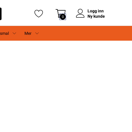
Logg inn
Ny kunde
0
rsmal
Mer