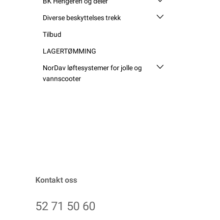
BK Hengeren og deler
Diverse beskyttelses trekk
Tilbud
LAGERTØMMING
NorDav løftesystemer for jolle og
vannscooter
Kontakt oss
52 71 50 60