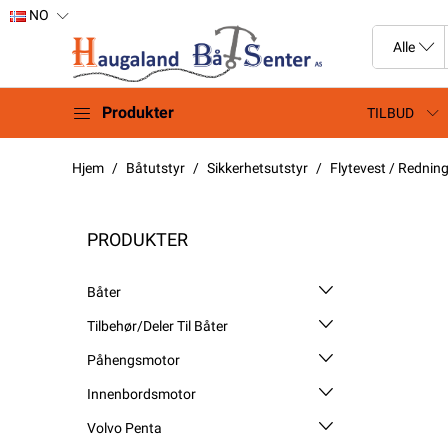
NO
Produkter
TILBUD
Hjem
Båtutstyr
Sikkerhetsutstyr
Flytevest / Rednin
PRODUKTER
Båter
Tilbehør/Deler Til Båter
Påhengsmotor
Innenbordsmotor
Volvo Penta