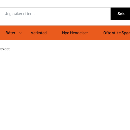
Søk
Båter
Verksted
Nye Hendelser
Ofte stilte Spø
gsvest