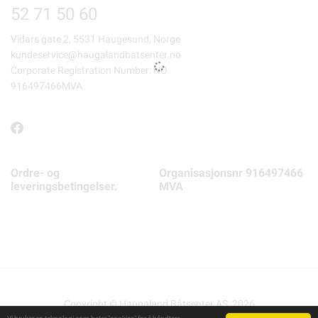
52 71 50 60
Vidars gate 2, 5531 Haugesund, Norge
kundeservice@haugalandbatsenter.no
Corporate Registration Number: NO
916497466MVA
Ordre- og
Organisasjonsnr 916497466
leveringsbetingelser.
MVA
Copyright © Haugaland Båtsenter AS, 2026