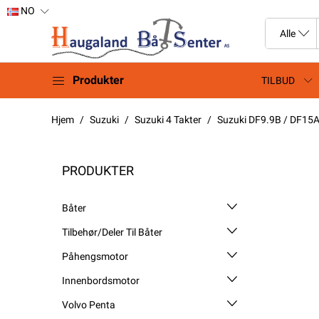
NO
Produkter
TILBUD
Hjem
Suzuki
Suzuki 4 Takter
Suzuki DF9.9B / DF15A
PRODUKTER
Båter
Tilbehør/Deler Til Båter
Påhengsmotor
Innenbordsmotor
Volvo Penta