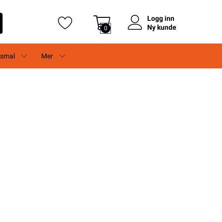
Logg inn
Ny kunde
0
rsmal
Mer