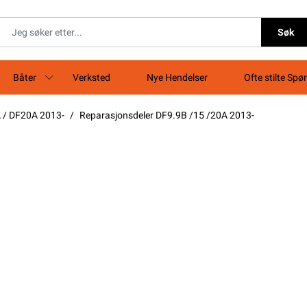
Søk
Båter
Verksted
Nye Hendelser
Ofte stilte Spø
 / DF20A 2013-
Reparasjonsdeler DF9.9B /15 /20A 2013-