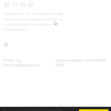
52 71 50 60
Vidars gate 2, 5531 Haugesund, Norge
kundeservice@haugalandbatsenter.no
Corporate Registration Number: NO
916497466MVA
Ordre- og
Organisasjonsnr 916497466
leveringsbetingelser.
MVA
Copyright © Haugaland Båtsenter AS, 2026