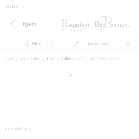
NO
Hjem
Filter
Lagerstatus
Hjem
Volvo Penta
Drev
Seildrev 120S
120S servicedeler
Kontakt oss