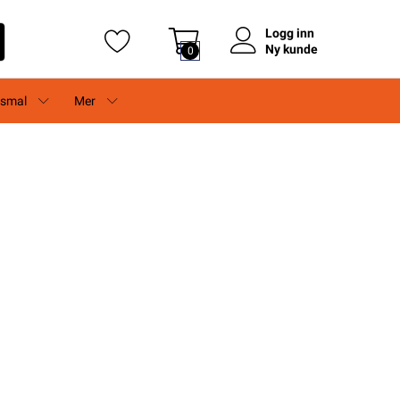
Logg inn
Ny kunde
0
rsmal
Mer