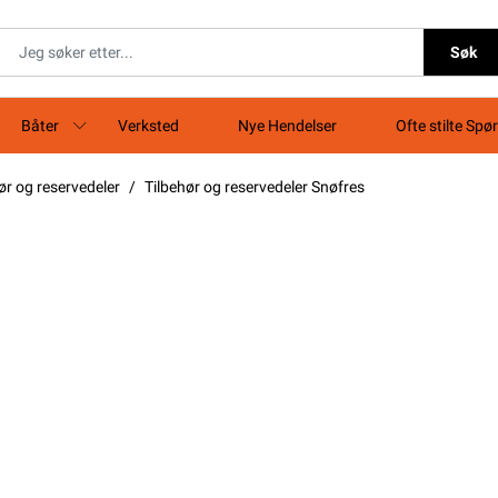
Søk
Båter
Verksted
Nye Hendelser
Ofte stilte Spø
ør og reservedeler
Tilbehør og reservedeler Snøfres