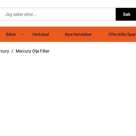
Søk
Båter
Verksted
Nye Hendelser
Ofte stilte Spø
rcury
Mercury Olje Filter