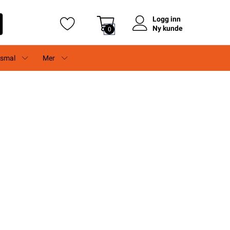
Logg inn
Ny kunde
0
rsmal
Mer