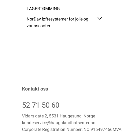
LAGERTØMMING
NorDav løftesystemer for jolle og
vannscooter
Kontakt oss
52 71 50 60
Vidars gate 2, 5531 Haugesund, Norge
kundeservice@haugalandbatsenter.no
Corporate Registration Number: NO 916497466MVA