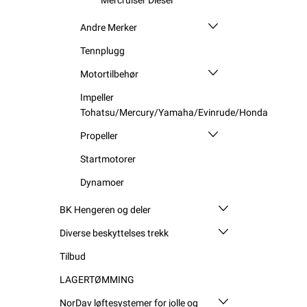
Andre Merker
Tennplugg
Motortilbehør
Impeller
Tohatsu/Mercury/Yamaha/Evinrude/Honda
Propeller
Startmotorer
Dynamoer
BK Hengeren og deler
Diverse beskyttelses trekk
Tilbud
LAGERTØMMING
NorDav løftesystemer for jolle og