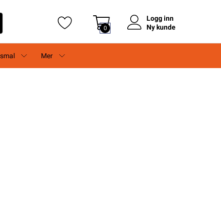
Logg inn
Ny kunde
0
rsmal
Mer