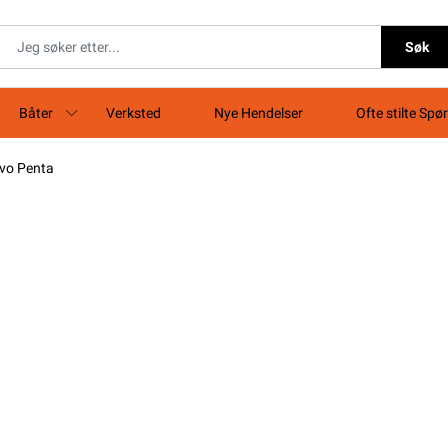
Søk
Båter
Verksted
Nye Hendelser
Ofte stilte Spø
vo Penta