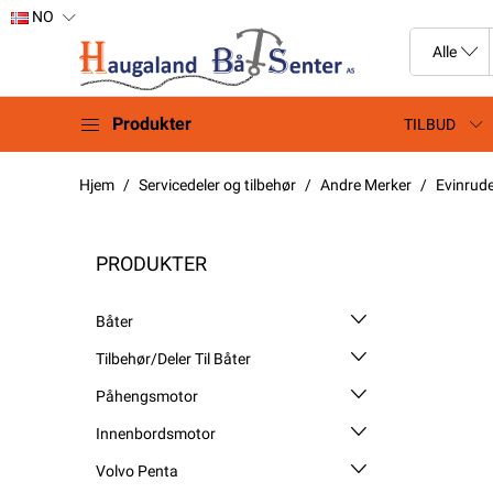
NO
Produkter
TILBUD
Hjem
Servicedeler og tilbehør
Andre Merker
Evinrud
PRODUKTER
Båter
Tilbehør/Deler Til Båter
Påhengsmotor
Innenbordsmotor
Volvo Penta