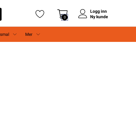
Logg inn
Ny kunde
0
rsmal
Mer