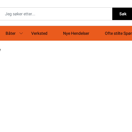
Søk
Båter
Verksted
Nye Hendelser
Ofte stilte Spø
e