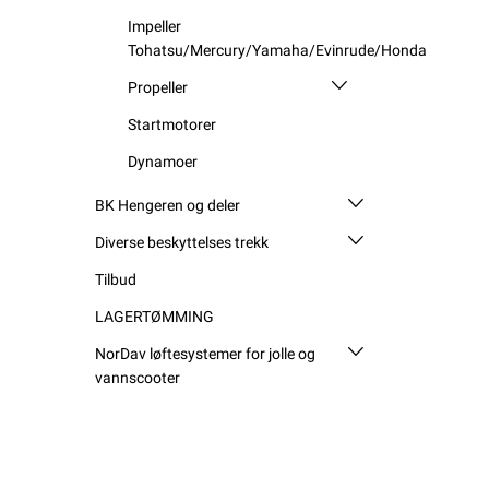
Impeller
Tohatsu/Mercury/Yamaha/Evinrude/Honda
Propeller
Startmotorer
Dynamoer
BK Hengeren og deler
Diverse beskyttelses trekk
Tilbud
LAGERTØMMING
NorDav løftesystemer for jolle og
vannscooter