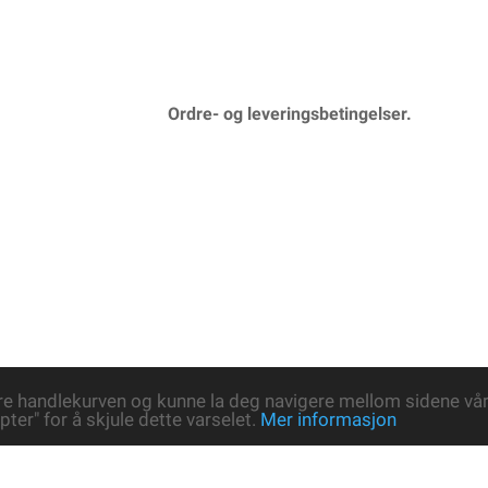
Ordre- og leveringsbetingelser.
re handlekurven og kunne la deg navigere mellom sidene våre
pter" for å skjule dette varselet.
Mer informasjon