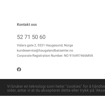
Kontakt oss
52 71 50 60
Vidars gate 2, 5531 Haugesund, Norge
kundeservice@haugalandbatsenter.no
Corporate Registration Number: NO 916497466MVA
Vi bruker en teknologi som heter "cookies" for å håndte
sider, antar vi at du aksepterer dette eller trykk på "Akse
Copyright © Haugaland Båtsenter AS, 2026