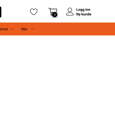
Logg inn
Ny kunde
0
rsmal
Mer