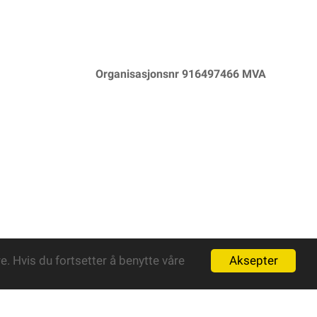
Organisasjonsnr 916497466 MVA
Aksepter
. Hvis du fortsetter å benytte våre
Powered By
Telaris