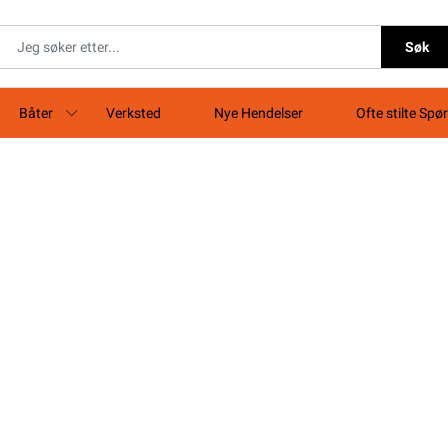
Søk
Båter
Verksted
Nye Hendelser
Ofte stilte Spø