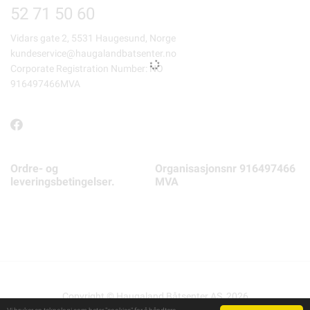
52 71 50 60
Vidars gate 2, 5531 Haugesund, Norge
kundeservice@haugalandbatsenter.no
Corporate Registration Number: NO
916497466MVA
Ordre- og
Organisasjonsnr 916497466
leveringsbetingelser.
MVA
Copyright © Haugaland Båtsenter AS, 2026