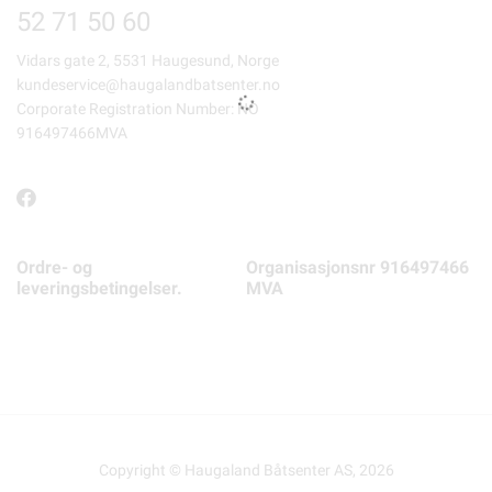
52 71 50 60
Vidars gate 2, 5531 Haugesund, Norge
kundeservice@haugalandbatsenter.no
Corporate Registration Number: NO
916497466MVA
Ordre- og
Organisasjonsnr 916497466
leveringsbetingelser.
MVA
Copyright © Haugaland Båtsenter AS, 2026