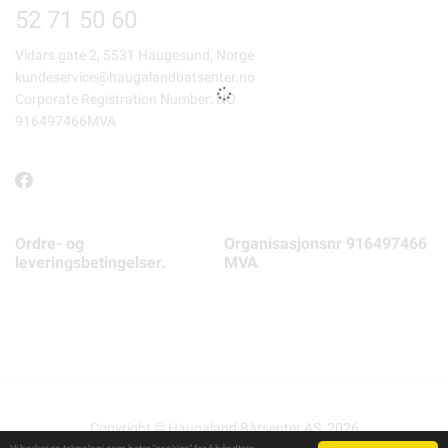
52 71 50 60
Vidars gate 2, 5531 Haugesund, Norge
kundeservice@haugalandbatsenter.no
Corporate Registration Number: NO
916497466MVA
Ordre- og
Organisasjonsnr 916497466
leveringsbetingelser.
MVA
Copyright © Haugaland Båtsenter AS, 2026