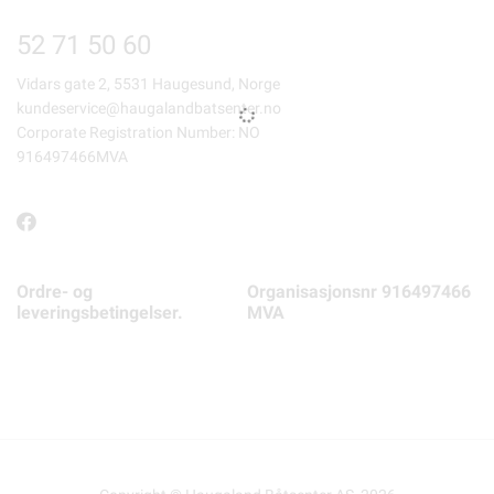
52 71 50 60
Vidars gate 2, 5531 Haugesund, Norge
kundeservice@haugalandbatsenter.no
Corporate Registration Number: NO
916497466MVA
Ordre- og
Organisasjonsnr 916497466
leveringsbetingelser.
MVA