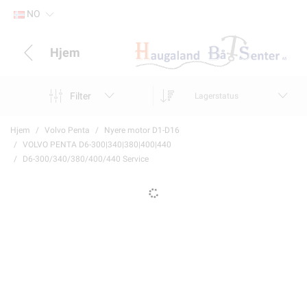
NO
Hjem
Filter
Lagerstatus
Hjem
Volvo Penta
Nyere motor D1-D16
VOLVO PENTA D6-300|340|380|400|440
D6-300/340/380/400/440 Service