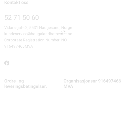
Kontakt oss
52 71 50 60
Vidars gate 2, 5531 Haugesund, Norge
kundeservice@haugalandbatsenter.no
Corporate Registration Number: NO
916497466MVA
Ordre- og
Organisasjonsnr 916497466
leveringsbetingelser.
MVA