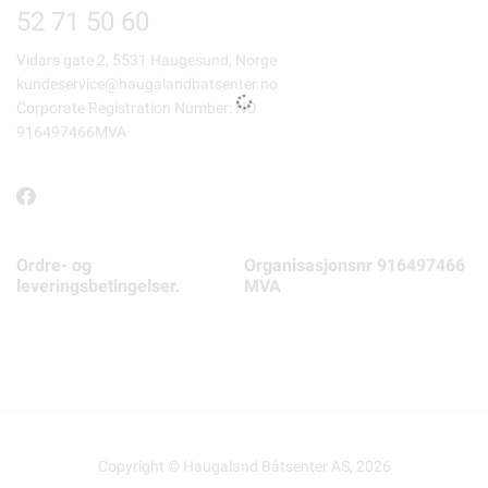
52 71 50 60
Vidars gate 2, 5531 Haugesund, Norge
kundeservice@haugalandbatsenter.no
Corporate Registration Number: NO
916497466MVA
Ordre- og
Organisasjonsnr 916497466
leveringsbetingelser.
MVA
Copyright © Haugaland Båtsenter AS, 2026