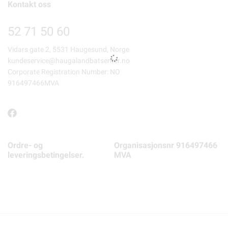
Kontakt oss
52 71 50 60
Vidars gate 2, 5531 Haugesund, Norge
kundeservice@haugalandbatsenter.no
Corporate Registration Number: NO
916497466MVA
Ordre- og
Organisasjonsnr 916497466
leveringsbetingelser.
MVA