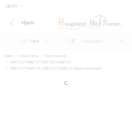
NO
Hjem
Filter
Lagerstatus
Hjem
Volvo Penta
Eldre motorer
TMD121|TAMD121|TMD122|TAMD122
TMD121/TAMD121/TMD122/TAMD122 Reparasjonsdeler