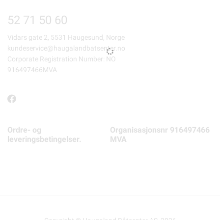
52 71 50 60
Vidars gate 2, 5531 Haugesund, Norge
kundeservice@haugalandbatsenter.no
Corporate Registration Number: NO
916497466MVA
Ordre- og
Organisasjonsnr 916497466
leveringsbetingelser.
MVA