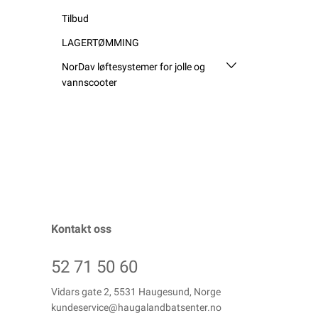
Tilbud
LAGERTØMMING
NorDav løftesystemer for jolle og
vannscooter
Kontakt oss
52 71 50 60
Vidars gate 2, 5531 Haugesund, Norge
kundeservice@haugalandbatsenter.no