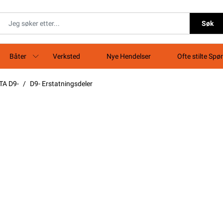
Søk
Båter
Verksted
Nye Hendelser
Ofte stilte Spø
A D9-
D9- Erstatningsdeler