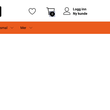
Logg inn
Ny kunde
0
rsmal
Mer