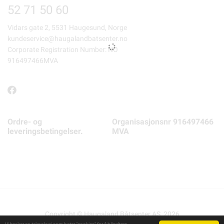
52 71 50 60
Vidars gate 2, 5531 Haugesund, Norge
kundeservice@haugalandbatsenter.no
Corporate Registration Number: NO
916497466MVA
Ordre- og
Organisasjonsnr 916497466
leveringsbetingelser.
MVA
Copyright © Haugaland Båtsenter AS, 2026