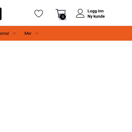
Logg inn
Ny kunde
0
rsmal
Mer