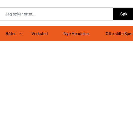
Søk
Båter
Verksted
Nye Hendelser
Ofte stilte Spø