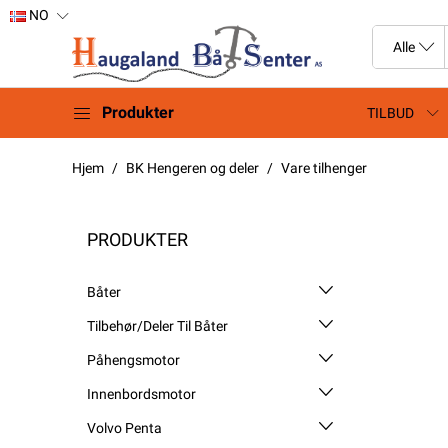
NO
Produkter
TILBUD
Hjem
BK Hengeren og deler
Vare tilhenger
PRODUKTER
Båter
Tilbehør/Deler Til Båter
Påhengsmotor
Innenbordsmotor
Volvo Penta