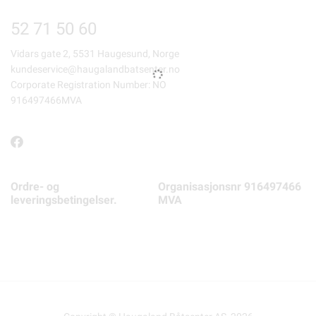
52 71 50 60
Vidars gate 2, 5531 Haugesund, Norge
kundeservice@haugalandbatsenter.no
Corporate Registration Number: NO
916497466MVA
Ordre- og
Organisasjonsnr 916497466
leveringsbetingelser.
MVA