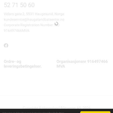
52 71 50 60
Vidars gate 2, 5531 Haugesund, Norge
kundeservice@haugalandbatsenter.no
Corporate Registration Number: NO
916497466MVA
Ordre- og
Organisasjonsnr 916497466
leveringsbetingelser.
MVA
Copyright © Haugaland Båtsenter AS, 2026