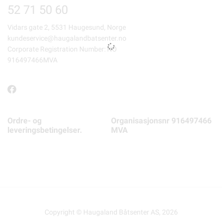
52 71 50 60
Vidars gate 2, 5531 Haugesund, Norge
kundeservice@haugalandbatsenter.no
Corporate Registration Number: NO
916497466MVA
Ordre- og
Organisasjonsnr 916497466
leveringsbetingelser.
MVA
Copyright © Haugaland Båtsenter AS, 2026