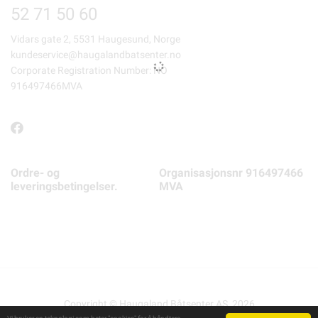
52 71 50 60
Vidars gate 2, 5531 Haugesund, Norge
kundeservice@haugalandbatsenter.no
Corporate Registration Number: NO
916497466MVA
Ordre- og
Organisasjonsnr 916497466
leveringsbetingelser.
MVA
Copyright © Haugaland Båtsenter AS, 2026