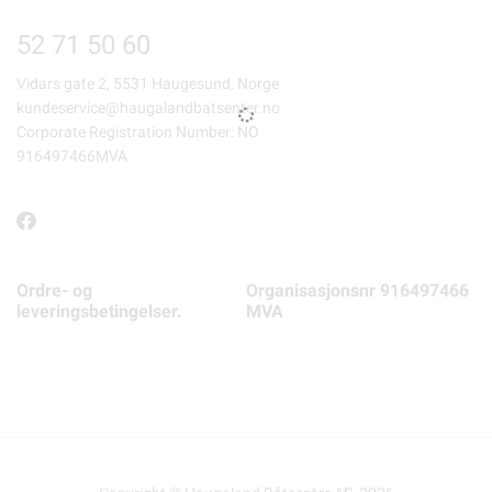
52 71 50 60
Vidars gate 2, 5531 Haugesund, Norge
kundeservice@haugalandbatsenter.no
Corporate Registration Number: NO
916497466MVA
Ordre- og
Organisasjonsnr 916497466
leveringsbetingelser.
MVA