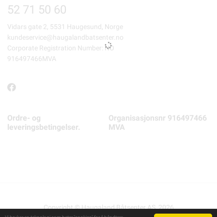
52 71 50 60
Vidars gate 2, 5531 Haugesund, Norge
kundeservice@haugalandbatsenter.no
Corporate Registration Number: NO
916497466MVA
Ordre- og
Organisasjonsnr 916497466
leveringsbetingelser.
MVA
Copyright © Haugaland Båtsenter AS, 2026