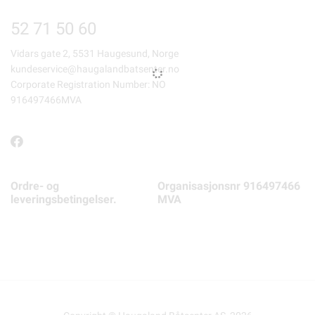
52 71 50 60
Vidars gate 2, 5531 Haugesund, Norge
kundeservice@haugalandbatsenter.no
Corporate Registration Number: NO
916497466MVA
Ordre- og
Organisasjonsnr 916497466
leveringsbetingelser.
MVA