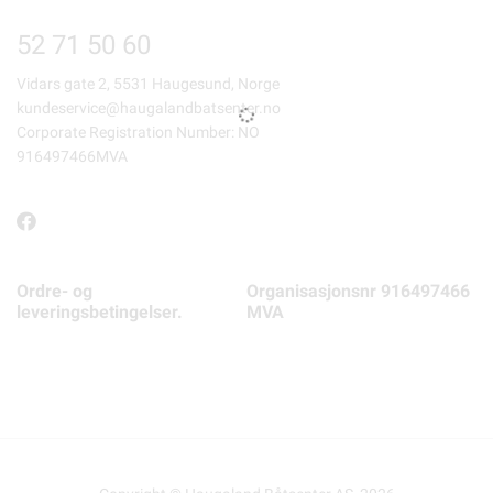
52 71 50 60
Vidars gate 2, 5531 Haugesund, Norge
kundeservice@haugalandbatsenter.no
Corporate Registration Number: NO
916497466MVA
Ordre- og
Organisasjonsnr 916497466
leveringsbetingelser.
MVA