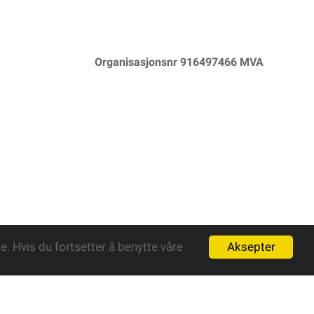
Organisasjonsnr 916497466 MVA
Aksepter
. Hvis du fortsetter å benytte våre
Powered By
Telaris