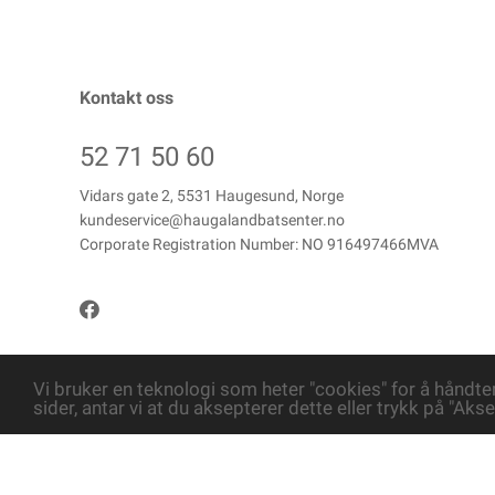
Kontakt oss
52 71 50 60
Vidars gate 2, 5531 Haugesund, Norge
kundeservice@haugalandbatsenter.no
Corporate Registration Number: NO 916497466MVA
Vi bruker en teknologi som heter "cookies" for å håndte
sider, antar vi at du aksepterer dette eller trykk på "Akse
Copyright © Haugaland Båtsenter AS, 2026