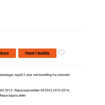
ekurv
Hent i butikk
rkedager, opptil 2 uker ved bestilling fra utlandet.
20A 2013-
,
Reparasjonsdeler DF25V2 2010-2014
,
 Reparasjons deler