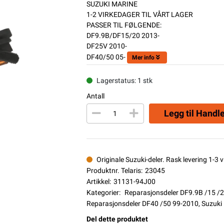
SUZUKI MARINE
1-2 VIRKEDAGER TIL VÅRT LAGER
PASSER TIL FØLGENDE:
DF9.9B/DF15/20 2013-
DF25V 2010-
DF40/50 05-
Mer info
Lagerstatus: 1 stk
Antall
Legg til Handl
Originale Suzuki-deler. Rask levering 1-3 vi
Produktnr. Telaris:
23045
Artikkel:
31131-94J00
Kategorier:
Reparasjonsdeler DF9.9B /15 /
Reparasjonsdeler DF40 /50 99-2010
,
Suzuki
Del dette produktet