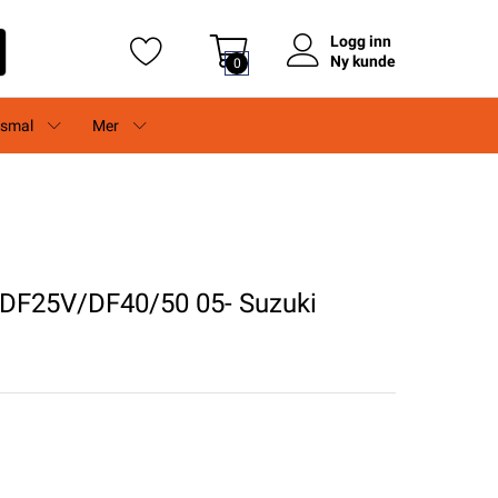
Logg inn
Ny kunde
0
rsmal
Mer
DF25V/DF40/50 05- Suzuki