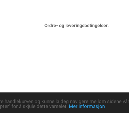
Ordre- og leveringsbetingelser.
re handlekurven og kunne la deg navigere mellom sidene våre
pter" for å skjule dette varselet.
Mer informasjon