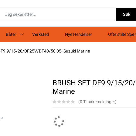
Søk
Båter
Verksted
Nye Hendelser
Ofte stilte Spø
F9.9/15/20/DF25V/DF40/50 05- Suzuki Marine
BRUSH SET DF9.9/15/20/
Marine
(0 Tilbakemeldinger)