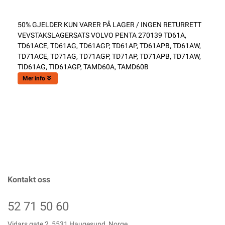
50% GJELDER KUN VARER PÅ LAGER / INGEN RETURRETT
VEVSTAKSLAGERSATS VOLVO PENTA 270139 TD61A,
TD61ACE, TD61AG, TD61AGP, TD61AP, TD61APB, TD61AW,
TD71ACE, TD71AG, TD71AGP, TD71AP, TD71APB, TD71AW,
TID61AG, TID61AGP, TAMD60A, TAMD60B
Mer info
Kontakt oss
52 71 50 60
Vidars gate 2, 5531 Haugesund, Norge