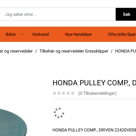
Søk
Båter
Verksted
Nye Hendelser
Ofte stilte Spø
ør og reservedeler
Tilbehør og reservedeler Gressklipper
HONDA PU
HONDA PULLEY COMP., 
(0 Tilbakemeldinger)
HONDA PULLEY COMP., DRIVEN 22420VE0