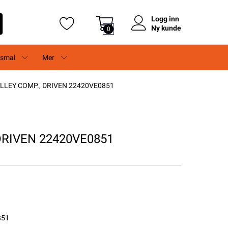
Logg inn
Ny kunde
0
rsmal
Mer
LLEY COMP., DRIVEN 22420VE0851
DRIVEN 22420VE0851
851