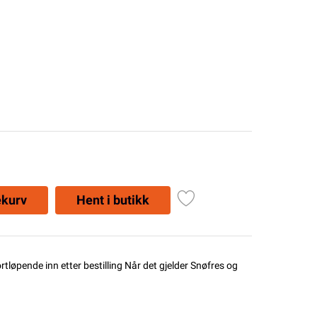
ekurv
Hent i butikk
ortløpende inn etter bestilling Når det gjelder Snøfres og