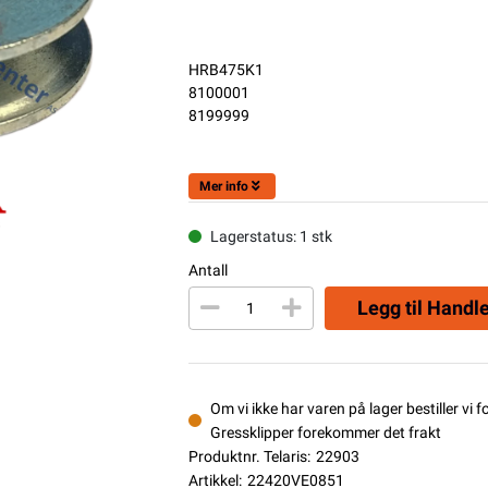
HRB475K1
8100001
8199999
Mer info
Lagerstatus: 1 stk
Antall
Legg til Handl
Om vi ikke har varen på lager bestiller vi f
Gressklipper forekommer det frakt
Produktnr. Telaris:
22903
Artikkel:
22420VE0851